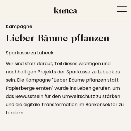
Kampagne
Lieber Bäume pflanzen
Sparkasse zu Lübeck
Wir sind stolz darauf, Teil dieses wichtigen und
nachhaltigen Projekts der Sparkasse zu
Lübeck
zu
Grafik Design
sein. Die
Kampagne
"Lieber Bäume pflanzen statt
Branding
Papierberge ernten" wurde ins Leben gerufen, um
Webdesign
das Bewusstsein für den Umweltschutz zu stärken
Strategie
und die digitale Transformation im Bankensektor zu
Content Creation
fördern.
Über Uns