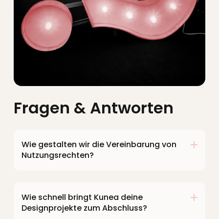
Fragen & Antworten
Wie gestalten wir die Vereinbarung von
Nutzungsrechten?
Die Vereinbarung von Nutzungsrechten wird
in einem Vertrag festgelegt, der die
Bedingungen für die Verwendung der von uns
Wie schnell bringt Kunea deine
erstellten Designs festlegt. In der Regel
Designprojekte zum Abschluss?
räumen wir unseren Kunden umfangreiche