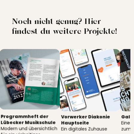
Noch nicht genug? Hier
findest du weitere Projekte!
Programmheft der
Vorwerker Diakonie
Gale
Lübecker Musikschule
Hauptseite
Eine 
Modern und übersichtlich
Ein digitales Zuhause
zum 